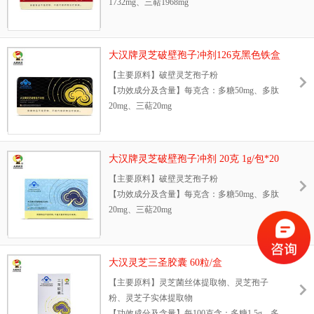
1732mg、三萜1968mg
【产品规格】0.33g/粒
【保健功能】增强免疫力
【保质期】24个月
【不适宜人群】少年儿童
【贮存方法】密封，置阴凉干燥处
【食用方法及食用量】每日3次，每次1克，温
【注意事项】本品不能代替药物；适宜人群外
大汉牌灵芝破壁孢子冲剂126克黑色铁盒
开水冲饮
的人群不推荐食用本产品
装
【主要原料】破壁灵芝孢子粉
【产品规格】1g/包
【执行标准】Q/ABEH0004S
【功效成分及含量】每克含：多糖50mg、多肽
【保质期】18个月
【批准文号】国食健注G20200382
20mg、三萜20mg
【贮藏方式】密封，避光，置阴凉干燥处
【产地】上海市
【保健作用】抑制肿瘤，免疫调节
【注意事项】本品不能代替药物
【全国统一零售价】6100元
【不适宜人群】少年儿童
【执行标准】Q/ABFZ 0001S
【食用方法及食用量】每日食用2包，可分2-3
【批准文号】国食健字G20050516
大汉牌灵芝破壁孢子冲剂 20克 1g/包*20
次服用，吞服或冲服
【产地】上海
包 纸盒装
【主要原料】破壁灵芝孢子粉
【产品规格】1g/包
【净含量】126克（1g/包*126包）
【功效成分及含量】每克含：多糖50mg、多肽
【保质期】18个月
【全国统一零售价】982元
20mg、三萜20mg
【贮存方法】置于阴凉干燥处
【保健作用】抑制肿瘤，免疫调节
【注意事项】本品不能代替药物的治疗作用
【不适宜人群】少年儿童
【执行标准】Q/ABEH0002S
【食用方法及食用量】每日食用2包，可分2-3
【批准文号】卫食健字（1998）第313号
大汉灵芝三圣胶囊 60粒/盒
次服用，吞服或冲服
【产地】上海
【主要原料】灵芝菌丝体提取物、灵芝孢子
【产品规格】1g/包
【净含量】126克（1g/包*126包）
粉、灵芝子实体提取物
【保质期】18个月
【全国统一零售价】2398元
【功效成分及含量】每100克含：多糖1.5g、多