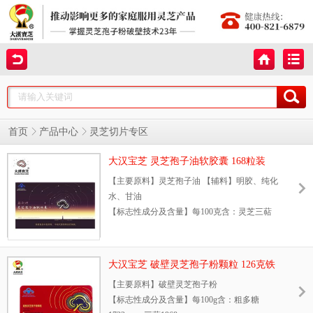
首页
产品中心
灵芝切片专区
大汉宝芝 灵芝孢子油软胶囊 168粒装
【新品上市、买一送一】
【主要原料】灵芝孢子油 【辅料】明胶、纯化
水、甘油
【标志性成分及含量】每100克含：灵芝三萜
6g
【保健功能】本品经动物试验评价，具有增强
免疫力的保健功能
大汉宝芝 破壁灵芝孢子粉颗粒 126克铁
【不适宜人群】少年儿童、孕妇、乳母
盒装
【主要原料】破壁灵芝孢子粉
【食用方法及食用量】每日食用2次，每次2
【标志性成分及含量】每100g含：粗多糖
粒，口服