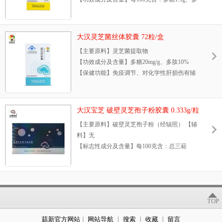
【贮存方法】置于阴凉干燥处
肽13g、三萜0.9g
【注意事项】本品不能代替药物的治疗作用
【保健功能】免疫调节、对化学性肝损伤有辅
【执行标准】Q/ABEH0002S
助保护作用
【批准文号】卫食健字（1998）第313号
大汉灵芝菌丝体胶囊 72粒/盒
【不适宜人群】少年儿童
【产地】上海
【主要原料】灵芝菌提取物
【食用方法及食用量】口服，每日2-3次，每次
【净含量】20克（1g/包*126包）
【功效成分及含量】多糖20mg/g、多肽10%
2粒，必要时可加大剂量
【全国统一零售价】380元
【保健功能】免疫调节、对化学性肝损伤有辅
【产品规格】0.5g/粒
助保护作用
【保质期】18个月
【不适宜人群】少年儿童
【贮存方法】置阴凉干燥处
【食用方法及食用量】口服，每日2-3次，每次
【注意事项】本品不能代替药物
大汉宝芝 破壁灵芝孢子粉胶囊 0.333g/粒
2粒
【执行标准】Q/ABEH0003S
*126粒/瓶*3瓶 增强免疫
【主要原料】破壁灵芝孢子粉（经辐照） 【辅
【产品规格】300mg/粒
【批准文号】卫食健字（2000）第0178号
料】无
【保质期】18个月
【产地】上海
【标志性成分及含量】每100克含：总三萜
【贮存方法】置阴凉干燥处
【净含量】5板*12粒/板*0.5/粒
2.45g，粗多糖1.75g
【注意事项】本品不能代替药物
【全国统一零售价】480元
【保健功能】本品经动物试验评价，具有增强
【执行标准】Q/ABEH0001S
免疫力的保健功能
【批准文号】卫食健字（1997）第0678号
【不适宜人群】少年儿童、孕妇、乳母
【产地】上海
【食用方法及食用量】每日食用3次，每次3
TOP
【净含量】6板*12粒/板*300mg/粒
粒，口服
【全国统一零售价】128元
菇新官方网站
|
网站导航
|
搜索
|
收藏
|
留言