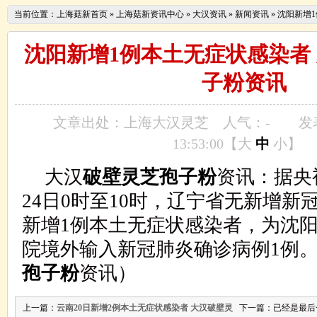
当前位置：
上海菇新首页
»
上海菇新资讯中心
»
大汉资讯
»
新闻资讯
»
沈阳新增
沈阳新增1例本土无症状感染者
子粉资讯
文章出处：
上海大汉灵芝
人气：
-
发表
13:53:00【
大
中
小
】
大汉
破壁灵芝孢子粉
资讯：
据央
24日0时至10时，辽宁省无新增新
新增1例本土无症状感染者，为沈
院境外输入新冠肺炎确诊病例1例
孢子粉
资讯）
上一篇：
云南20日新增2例本土无症状感染者 大汉破壁灵
下一篇：已经是最后