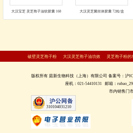
大汉宝芝 灵芝孢子油软胶囊 168
大汉灵芝菌丝体胶囊 72粒/盒
粒装 【新品上市、买一送一】
破壁灵芝孢子粉
大汉灵芝孢子油功效
灵芝孢子粉的
版权所有
菇新生物科技（上海）有限公司
备案号：
沪IC
座机：021-54410131
邮箱：rubao_29
市内销售门市
310104031210