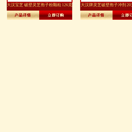
大汉宝芝 破壁灵芝孢子粉颗粒 126克
大汉牌灵芝破壁孢子冲剂 20克
铁盒装
*20包 纸盒装