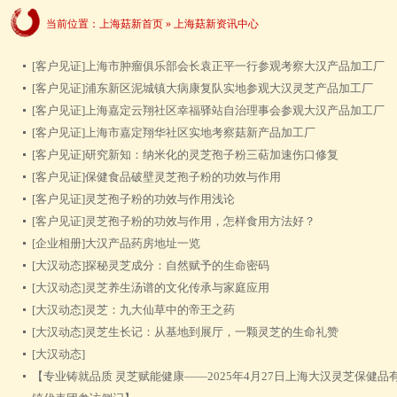
当前位置：
上海菇新首页
»
上海菇新资讯中心
[客户见证]
上海市肿瘤俱乐部会长袁正平一行参观考察大汉产品加工厂
[客户见证]
浦东新区泥城镇大病康复队实地参观大汉灵芝产品加工厂
[客户见证]
上海嘉定云翔社区幸福驿站自治理事会参观大汉产品加工厂
[客户见证]
上海市嘉定翔华社区实地考察菇新产品加工厂
[客户见证]
研究新知：纳米化的灵芝孢子粉三萜加速伤口修复
[客户见证]
保健食品破壁灵芝孢子粉的功效与作用
[客户见证]
灵芝孢子粉的功效与作用浅论
[客户见证]
灵芝孢子粉的功效与作用，怎样食用方法好？
[企业相册]
大汉产品药房地址一览
[大汉动态]
探秘灵芝成分：自然赋予的生命密码
[大汉动态]
灵芝养生汤谱的文化传承与家庭应用
[大汉动态]
灵芝：九大仙草中的帝王之药
[大汉动态]
灵芝生长记：从基地到展厅，一颗灵芝的生命礼赞
[大汉动态]
【专业铸就品质 灵芝赋能健康——2025年4月27日上海大汉灵芝保健