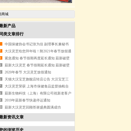
信商城
最新产品
同类文章排行
中国保健协会书记张为佳 副理事长兼秘书
长徐华峰参观考察大汉灵芝
大汉灵芝给您拜年啦！附2021年春节放假通
知
紧急通知 春节假期再度延长通知 菇新破壁
灵芝孢子粉资讯
菇新大汉灵芝 春节假期延长通知 菇新破壁
灵芝孢子粉资讯
2020年春节 大汉灵芝放假通知
天猫大汉宝芝旗舰店转店公告 大汉宝芝三
款产品现已登陆微信商城
大汉灵芝荣获 上海市保健食品监督抽检合
格产品
菇新生物科技（上海）有限公司祝新老客户
新年快乐
2019年菇新春节快递停运通知
菇新大汉灵芝回顾答谢盛典圆满成功
最新资讯文章
您的浏览历史