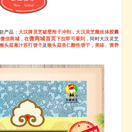
- New Arrival -
款产品：
大汉牌灵芝破壁孢子冲剂，大汉灵芝菌丝体胶囊
微商城首页
录微信商城，在
下拉即可看到，
同时大汉灵芝
猴头菇葱汁苏打饼干
及
猴头菇杏仁酥性饼干，美味、营养